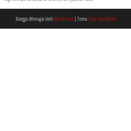
Bangga ditenagai oleh
WordPress
|
Tema:
Envo Storefront