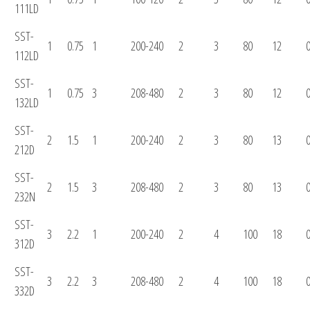
111LD
SST-
1
0.75
1
200-240
2
3
80
12
0
112LD
SST-
1
0.75
3
208-480
2
3
80
12
0
132LD
SST-
2
1.5
1
200-240
2
3
80
13
0
212D
SST-
2
1.5
3
208-480
2
3
80
13
0
232N
SST-
3
2.2
1
200-240
2
4
100
18
0
312D
SST-
3
2.2
3
208-480
2
4
100
18
0
332D