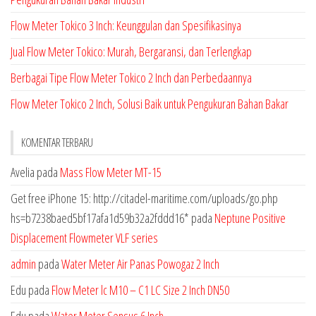
Flow Meter Tokico 3 Inch: Keunggulan dan Spesifikasinya
Jual Flow Meter Tokico: Murah, Bergaransi, dan Terlengkap
Berbagai Tipe Flow Meter Tokico 2 Inch dan Perbedaannya
Flow Meter Tokico 2 Inch, Solusi Baik untuk Pengukuran Bahan Bakar
KOMENTAR TERBARU
Avelia
pada
Mass Flow Meter MT-15
Get free iPhone 15: http://citadel-maritime.com/uploads/go.php
hs=b7238baed5bf17afa1d59b32a2fddd16*
pada
Neptune Positive
Displacement Flowmeter VLF series
admin
pada
Water Meter Air Panas Powogaz 2 Inch
Edu
pada
Flow Meter lc M10 – C1 LC Size 2 Inch DN50
Edu
pada
Water Meter Sensus 6 Inch