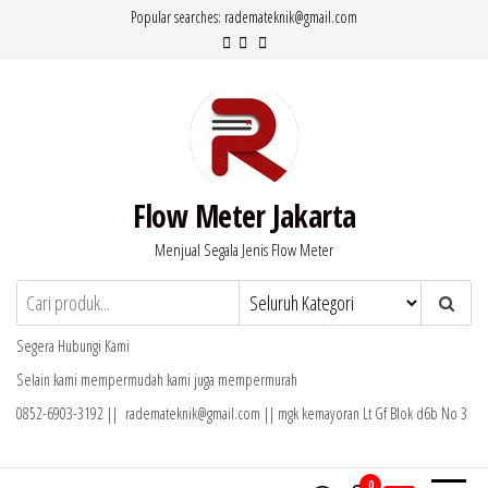
Lompat
Popular searches: rademateknik@gmail.com
ke
konten
Flow Meter Jakarta
Menjual Segala Jenis Flow Meter
Segera Hubungi Kami
Selain kami mempermudah kami juga mempermurah
0852-6903-3192 || rademateknik@gmail.com || mgk kemayoran Lt Gf Blok d6b No 3
0