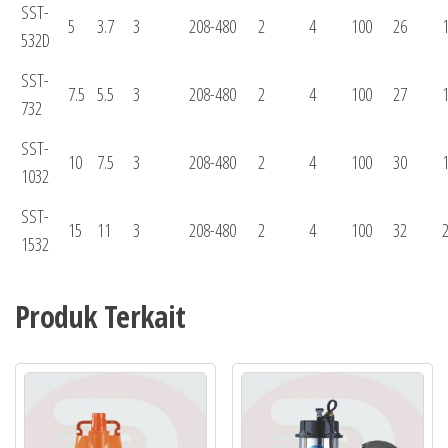
SST-
5
3.7
3
208-480
2
4
100
26
1
532D
SST-
7.5
5.5
3
208-480
2
4
100
27
1
732
SST-
10
7.5
3
208-480
2
4
100
30
1
1032
SST-
15
11
3
208-480
2
4
100
32
2
1532
Produk Terkait