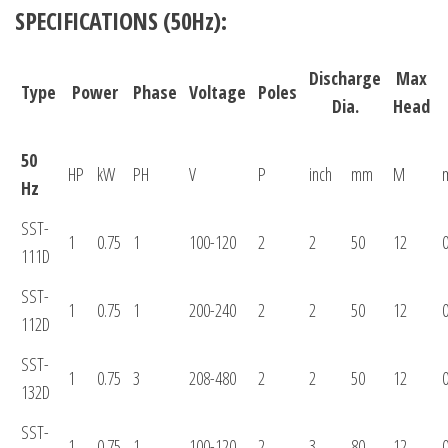
SPECIFICATIONS (50Hz):
Discharge
Max
Type
Power
Phase
Voltage
Poles
Dia.
Head
50
HP
kW
PH
V
P
inch
mm
M
Hz
SST-
1
0.75
1
100-120
2
2
50
12
0
111D
SST-
1
0.75
1
200-240
2
2
50
12
0
112D
SST-
1
0.75
3
208-480
2
2
50
12
0
132D
SST-
1
0.75
1
100-120
2
3
80
12
0