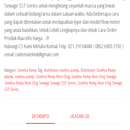
Sewage SST Series untuk menghitung sejumlah massa yang lewat
dalam sebuah bidang/area dalam satuan waktu. Ada beberapa cara
yang dapat ditentukan untuk medapatkan type dan model flow meter
yang anda butuhkan, Untuk Lebih Lengkapnya dan Untuk Cara Order
Produk Atau Info Harga …!!!
Hubungi CS Kami Melalui Kontak Telp. 021-29134048 / 0852 6903 3192 /
email. rademateknik@gmail.com
Kategori:
Sowfou Pump
Tag:
distributor sowfou pump
,
Distributor Sowfou Pump
Jakarta
,
sowfou pump
,
Sowfou Pump Non-Clog
,
Sowfou Pump Non-Clog Sewage
,
Sowfou Pump Non-Clog Sewage Sewage SST Series
,
Sowfou Pump Non-Clog Sewage
SST Series
DESKRIPSI
ULASAN (0)