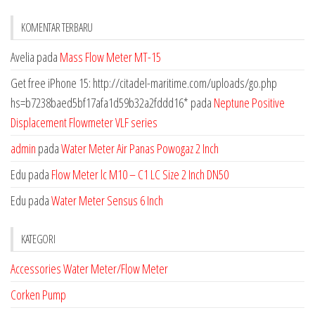
KOMENTAR TERBARU
Avelia
pada
Mass Flow Meter MT-15
Get free iPhone 15: http://citadel-maritime.com/uploads/go.php
hs=b7238baed5bf17afa1d59b32a2fddd16*
pada
Neptune Positive
Displacement Flowmeter VLF series
admin
pada
Water Meter Air Panas Powogaz 2 Inch
Edu
pada
Flow Meter lc M10 – C1 LC Size 2 Inch DN50
Edu
pada
Water Meter Sensus 6 Inch
KATEGORI
Accessories Water Meter/Flow Meter
Corken Pump