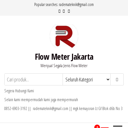
Lompat
Popular searches: rademateknik@gmail.com
ke
konten
Flow Meter Jakarta
Menjual Segala Jenis Flow Meter
Segera Hubungi Kami
Selain kami mempermudah kami juga mempermurah
0852-6903-3192 || rademateknik@gmail.com || mgk kemayoran Lt Gf Blok d6b No 3
0