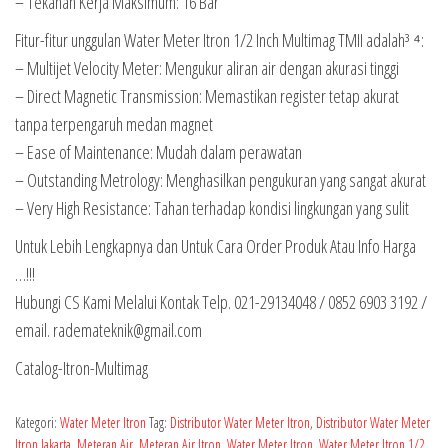
– Tekanan Kerja Maksimum: 16 Bar
Fitur-fitur unggulan Water Meter Itron 1/2 Inch Multimag TMII adalah³ ⁴:
– Multijet Velocity Meter: Mengukur aliran air dengan akurasi tinggi
– Direct Magnetic Transmission: Memastikan register tetap akurat
tanpa terpengaruh medan magnet
– Ease of Maintenance: Mudah dalam perawatan
– Outstanding Metrology: Menghasilkan pengukuran yang sangat akurat
– Very High Resistance: Tahan terhadap kondisi lingkungan yang sulit
Untuk Lebih Lengkapnya dan Untuk Cara Order Produk Atau Info Harga
…!!!
Hubungi CS Kami Melalui Kontak Telp. 021-29134048 / 0852 6903 3192 /
email. rademateknik@gmail.com
Catalog-Itron-Multimag
Kategori:
Water Meter Itron
Tag:
Distributor Water Meter Itron
,
Distributor Water Meter
Itron Jakarta
,
Meteran Air
,
Meteran Air Itron
,
Water Meter Itron
,
Water Meter Itron 1/2