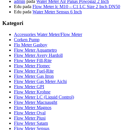
admin
pada
Water Meter Air Panas Powogaz 2 Inch
Edu
pada
Flow Meter lc M10 – C1 LC Size 2 Inch DN50
Edu
pada
Water Meter Sensus 6 Inch
Kategori
Accessories Water Meter/Flow Meter
Corken Pump
Flo Meter Gasboy
Flow Meter Aquametro
Flow Meter Avery Hardoll
Flow Meter Fill-Rite
Flow Meter Flomec
Flow Meter Fuel-Rite
Flow Meter Gas Itron
Flow Meter Gas Meter Aichi
Flow Meter GPI
Flow Meter Krohne
Flow Meter LC (Liquid Control)
Flow Meter Macnaught
Flow Meter Magnos
Flow Meter Oval
Flow Meter Piusi
Flow Meter Satam
Flow Meter Sensus