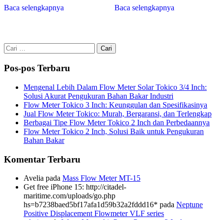
Baca selengkapnya
Baca selengkapnya
Cari
untuk:
Pos-pos Terbaru
Mengenal Lebih Dalam Flow Meter Solar Tokico 3/4 Inch:
Solusi Akurat Pengukuran Bahan Bakar Industri
Flow Meter Tokico 3 Inch: Keunggulan dan Spesifikasinya
Jual Flow Meter Tokico: Murah, Bergaransi, dan Terlengkap
Berbagai Tipe Flow Meter Tokico 2 Inch dan Perbedaannya
Flow Meter Tokico 2 Inch, Solusi Baik untuk Pengukuran
Bahan Bakar
Komentar Terbaru
Avelia
pada
Mass Flow Meter MT-15
Get free iPhone 15: http://citadel-
maritime.com/uploads/go.php
hs=b7238baed5bf17afa1d59b32a2fddd16*
pada
Neptune
Positive Displacement Flowmeter VLF series