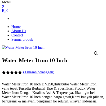
Menu
0
Rp0
Home
About Us
Contact
Semua produk
Water Meter Itron 10 Inch
(
1
ulasan pelanggan)
Peringkat
1
5.00
dari 5
Water Meter Itron 10 Inch DN250,distributor Water Meter Itron
berdasarkan
yang tepat,Tersedia Berbagai Tipe & Spesifikasi Produk Water
penilaian
Meter Itron Dengan Kualitas Asli & Terpercaya. Jika ingin beli
pelanggan
Water Meter Itron 10 Inch dengan harga grosir,Kami banyak pilihan,
bergaransi & melayani pengriman ke seluruh wilayah indonesia