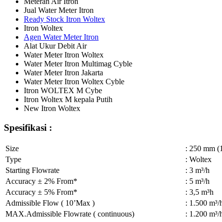
Meteran Air Itron
Jual Water Meter Itron
Ready Stock Itron Woltex
Itron Woltex
Agen Water Meter Itron
Alat Ukur Debit Air
Water Meter Itron Woltex
Water Meter Itron Multimag Cyble
Water Meter Itron Jakarta
Water Meter Itron Woltex Cyble
Itron WOLTEX M Cybe
Itron Woltex M kepala Putih
New Itron Woltex
Spesifikasi :
Size
: 250 mm (1
Type
: Woltex
Starting Flowrate
: 3 m³/h
Accuracy ± 2% From*
: 5 m³/h
Accuracy ± 5% From*
: 3,5 m³h
Admissible Flow ( 10’Max )
: 1.500 m³/
MAX.Admissible Flowrate ( continuous)
: 1.200 m³/