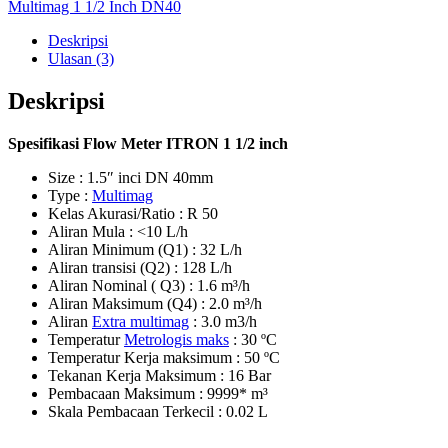
Multimag 1 1/2 Inch DN40
Deskripsi
Ulasan (3)
Deskripsi
Spesifikasi Flow Meter ITRON 1 1/2 inch
Size : 1.5″ inci DN 40mm
Type :
Multimag
Kelas Akurasi/Ratio : R 50
Aliran Mula : <10 L/h
Aliran Minimum (Q1) : 32 L/h
Aliran transisi (Q2) : 128 L/h
Aliran Nominal ( Q3) : 1.6 m³/h
Aliran Maksimum (Q4) : 2.0 m³/h
Aliran
Extra multimag
: 3.0 m3/h
Temperatur
Metrologis maks
: 30 ºC
Temperatur Kerja maksimum : 50 ºC
Tekanan Kerja Maksimum : 16 Bar
Pembacaan Maksimum : 9999* m³
Skala Pembacaan Terkecil : 0.02 L