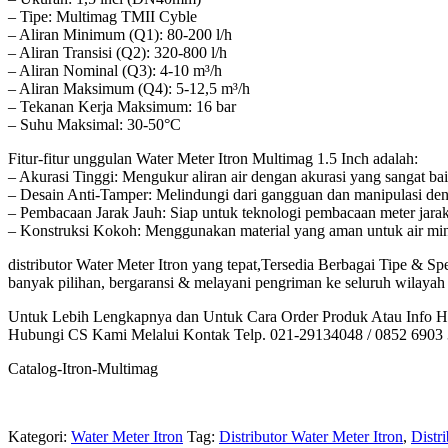
– Tipe: Multimag TMII Cyble
– Aliran Minimum (Q1): 80-200 l/h
– Aliran Transisi (Q2): 320-800 l/h
– Aliran Nominal (Q3): 4-10 m³/h
– Aliran Maksimum (Q4): 5-12,5 m³/h
– Tekanan Kerja Maksimum: 16 bar
– Suhu Maksimal: 30-50°C
Fitur-fitur unggulan Water Meter Itron Multimag 1.5 Inch adalah:
– Akurasi Tinggi: Mengukur aliran air dengan akurasi yang sangat ba
– Desain Anti-Tamper: Melindungi dari gangguan dan manipulasi den
– Pembacaan Jarak Jauh: Siap untuk teknologi pembacaan meter jara
– Konstruksi Kokoh: Menggunakan material yang aman untuk air min
distributor Water Meter Itron yang tepat,Tersedia Berbagai Tipe & Sp
banyak pilihan, bergaransi & melayani pengriman ke seluruh wilayah
Untuk Lebih Lengkapnya dan Untuk Cara Order Produk Atau Info H
Hubungi CS Kami Melalui Kontak Telp. 021-29134048 / 0852 6903 
Catalog-Itron-Multimag
Kategori:
Water Meter Itron
Tag:
Distributor Water Meter Itron
,
Distr