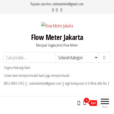
Lompat
Popular searches: rademateknik@gmail.com
ke
konten
Flow Meter Jakarta
Menjual Segala Jenis Flow Meter
Segera Hubungi Kami
Selain kami mempermudah kami juga mempermurah
0852-6903-3192 || rademateknik@gmail.com || mgk kemayoran Lt Gf Blok d6b No 3
0
Rp0
Menu