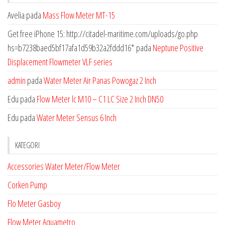
Avelia
pada
Mass Flow Meter MT-15
Get free iPhone 15: http://citadel-maritime.com/uploads/go.php
hs=b7238baed5bf17afa1d59b32a2fddd16*
pada
Neptune Positive
Displacement Flowmeter VLF series
admin
pada
Water Meter Air Panas Powogaz 2 Inch
Edu
pada
Flow Meter lc M10 – C1 LC Size 2 Inch DN50
Edu
pada
Water Meter Sensus 6 Inch
KATEGORI
Accessories Water Meter/Flow Meter
Corken Pump
Flo Meter Gasboy
Flow Meter Aquametro