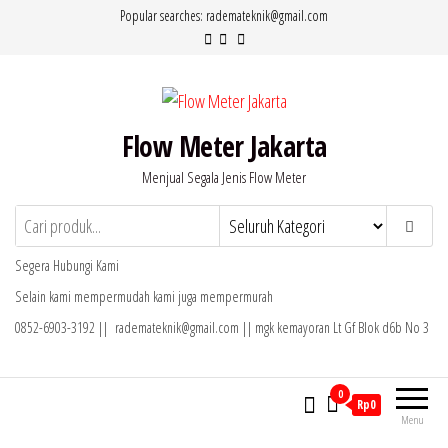
Lompat
Popular searches: rademateknik@gmail.com
ke
konten
Flow Meter Jakarta
Menjual Segala Jenis Flow Meter
Segera Hubungi Kami
Selain kami mempermudah kami juga mempermurah
0852-6903-3192 || rademateknik@gmail.com || mgk kemayoran Lt Gf Blok d6b No 3
0
Rp0
Menu