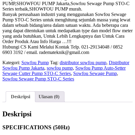
PUMP,SHOWFOU PUMP Jakarta,Sowfou Sewage Pump STO-C
Series terbaik,SHOWFOU PUMP murah.
Banyak perusahaan industri yang menggunakan Sowfou Sewage
Pump STO-C Series untuk menghitung sejumlah massa yang lewat
dalam sebuah bidang/area dalam satuan waktu. Ada beberapa cara
yang dapat ditentukan untuk medapatkan type dan model flow meter
yang anda butuhkan, Untuk Lebih Lengkapnya dan Untuk Cara
Order Produk Atau Info Harga …!!!
Hubungi CS Kami Melalui Kontak Telp. 021-29134048 / 0852
6903 3192 / email. rademateknik@gmail.com
Kategori:
Sowfou Pump
Tag:
distributor sowfou pump
,
Distributor
Sowfou Pump Jakarta
,
sowfou pump
,
Sowfou Pump Auto-Setter
Sewage Cutter Pump STO-C Series
,
Sowfou Sewage Pump
,
Sowfou Sewage Pump STO-C Series
Deskripsi
Ulasan (0)
Deskripsi
SPECIFICATIONS (50Hz)