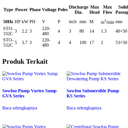
Discharge
Max
Max
Solid
Type
Power
Phase
Voltage
Poles
Dia.
Head
Flow
Passa
3
50Hz
HP
kW
PH
V
P
inch
mm
M
mm
m
/min
STO-
220-
3
2.2
3
4
3
80
14
1.3
40×50
332C
480
STO-
220-
5
3.7
3
4
4
100
17
2
53×50
532C
480
Produk Terkait
Sowfou Pump Vortex Sump
Sowfou Submersible Pump
GVA Series
KS Series
Baca selengkapnya
Baca selengkapnya