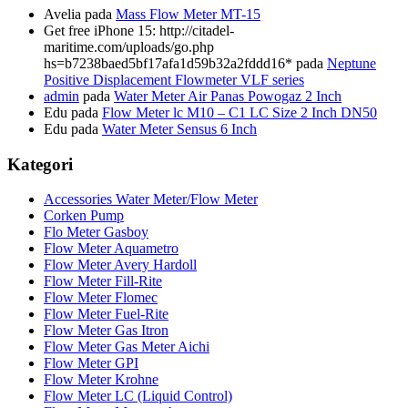
Avelia
pada
Mass Flow Meter MT-15
Get free iPhone 15: http://citadel-
maritime.com/uploads/go.php
hs=b7238baed5bf17afa1d59b32a2fddd16*
pada
Neptune
Positive Displacement Flowmeter VLF series
admin
pada
Water Meter Air Panas Powogaz 2 Inch
Edu
pada
Flow Meter lc M10 – C1 LC Size 2 Inch DN50
Edu
pada
Water Meter Sensus 6 Inch
Kategori
Accessories Water Meter/Flow Meter
Corken Pump
Flo Meter Gasboy
Flow Meter Aquametro
Flow Meter Avery Hardoll
Flow Meter Fill-Rite
Flow Meter Flomec
Flow Meter Fuel-Rite
Flow Meter Gas Itron
Flow Meter Gas Meter Aichi
Flow Meter GPI
Flow Meter Krohne
Flow Meter LC (Liquid Control)